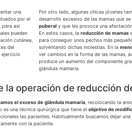
entar una
Por otro lado, algunas chicas jóvenes ta
tuados por el
desarrollo excesivo de las mamas que s
 para así
puberal
y que les provoca una afectación 
nales pueden
En estos casos, la
reducción de mamas
e
tación cutánea,
para conseguir unos pechos más pequeño
es del
solventando dichas molestias. En la
meno
ejercicio
ver cambios en la forma de las mamas, a
produce un aumento del componente gras
glándula mamaria.
e la operación de reducción
namos el exceso de glándula mamaria
, recolocando la areo
o es una técnica quirúrgica que tiene el
objetivo de modific
ncionales las pacientes. Habitualmente buscamos dejar una 
amente con la paciente.