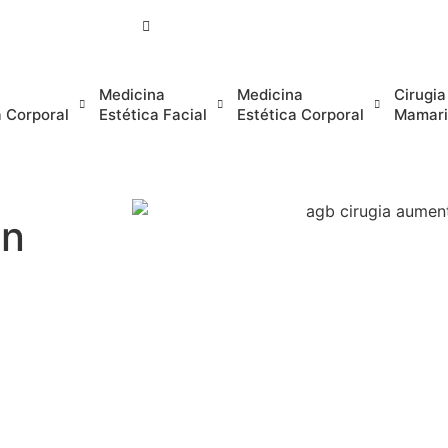
(+34) 932 522 349
Medicina
Medicina
Cirugia
a Corporal
Estética Facial
Estética Corporal
Mamari
en
erva tu Cita