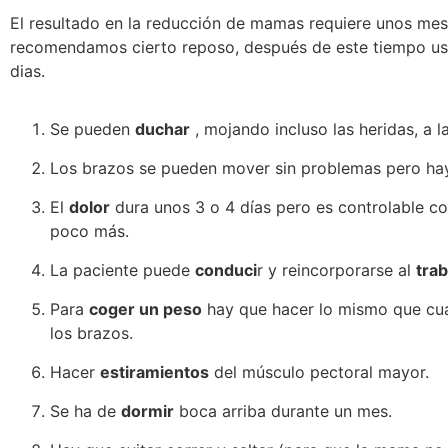
El resultado en la reducción de mamas requiere unos mese
recomendamos cierto reposo, después de este tiempo usu
dias.
Se pueden
duchar
, mojando incluso las heridas, a l
Los brazos se pueden mover sin problemas pero hay 
El
dolor
dura unos 3 o 4 días pero es controlable co
poco más.
La paciente puede
conduci
r y reincorporarse al
trab
Para
coger un peso
hay que hacer lo mismo que cuand
los brazos.
Hacer
estiramientos
del músculo pectoral mayor.
Se ha de
dormir
boca arriba durante un mes.