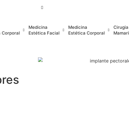
(+34) 932 522 349
Medicina
Medicina
Cirugia
a Corporal
Estética Facial
Estética Corporal
Mamari
bres
erva tu Cita