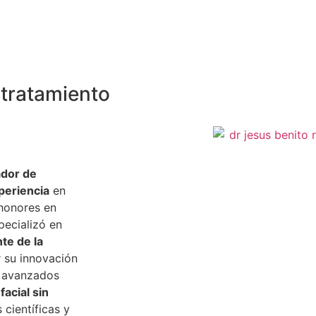
 tratamiento
ador de
periencia
en
 honores en
pecializó en
te de la
 su innovación
s avanzados
 facial sin
 científicas y